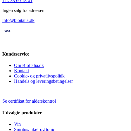
Tlf. 33 60 18 01
Ingen salg fra adressen
info@bioitalia.dk
Kundeservice
Om BioItalia.dk
Kontakt
Cookie- og privatlivspolitik
Handels og leveringsbetingelser
Se certifikat for alderskontrol
Udvalgte produkter
Vin
Spiritus, likør og tonic