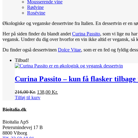
Mousserende vine
Rødvine
Rosévine
Økologiske og veganske dessertvine fra Italien. En dessertvin er en sød 
Her på siden finder du blandt andet
Curina Passito
, som vi lige nu har
vegansk. Undrer du dig over hvorfor en vin ikke altid er vegansk, så
Du finder også dessertvinen
Dolce Vitae
, som er en fed og fyldig dess
Tilbud!
Curina Passito – kun få flasker tilbag
Den
Den
216,00
Kr.
138,00
Kr.
oprindelige
aktuelle
Tilføj til kurv
pris
pris
var:
er:
Bioitalia.dk
216,00 Kr..
138,00 Kr..
Bioitalia ApS
Petersmindevej 17 B
8800 Viborg