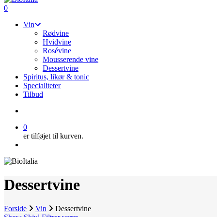
Search
search
0
Menu
Vin
Rødvine
Hvidvine
Rosévine
Mousserende vine
Dessertvine
Spiritus, likør & tonic
Specialiteter
Tilbud
search
0
er tilføjet til kurven.
Menu
Dessertvine
Forside
Vin
Dessertvine