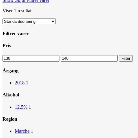
Show
Skjul
Filtrer varer
Viser 1 resultat
Filtrer varer
Close
Pris
Filters
Mindste
Højeste
Filter
pris
pris
Årgang
2018
1
Alkohol
12,5%
1
Region
Marche
1