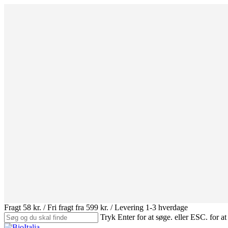
Skip
to
main
content
Fragt 58 kr. / Fri fragt fra 599 kr. / Levering 1-3 hverdage
Tryk Enter for at søge. eller ESC. for at
Close