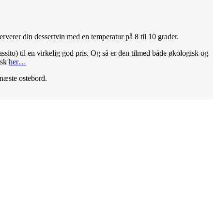
serverer din dessertvin med en temperatur på 8 til 10 grader.
assito) til en virkelig god pris. Og så er den tilmed både økologisk og
nsk
her…
t næste ostebord.