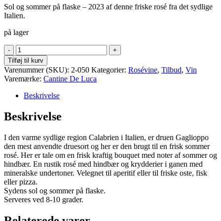
Sol og sommer på flaske – 2023 af denne friske rosé fra det sydlige
78,00 Kr..
62,40 Kr..
Italien.
på lager
Terra
Melissese
Tilføj til kurv
antal
Varenummer (SKU):
2-050
Kategorier:
Rosévine
,
Tilbud
,
Vin
Varemærke:
Cantine De Luca
Beskrivelse
Beskrivelse
I den varme sydlige region Calabrien i Italien, er druen Gaglioppo
den mest anvendte druesort og her er den brugt til en frisk sommer
rosé. Her er tale om en frisk kraftig bouquet med noter af sommer og
hindbær. En rustik rosé med hindbær og krydderier i ganen med
mineralske undertoner. Velegnet til aperitif eller til friske oste, fisk
eller pizza.
Sydens sol og sommer på flaske.
Serveres ved 8-10 grader.
Relaterede varer