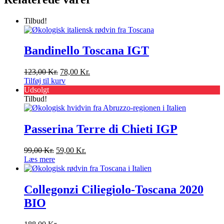
Tilbud!
Bandinello Toscana IGT
Den
Den
123,00
Kr.
78,00
Kr.
oprindelige
aktuelle
Tilføj til kurv
pris
pris
Udsolgt
var:
er:
Tilbud!
123,00 Kr..
78,00 Kr..
Passerina Terre di Chieti IGP
Den
Den
99,00
Kr.
59,00
Kr.
oprindelige
aktuelle
Læs mere
pris
pris
var:
er:
99,00 Kr..
59,00 Kr..
Collegonzi Ciliegiolo-Toscana 2020
BIO