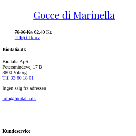
78,00 Kr..
62,40 Kr..
Gocce di Marinella
Den
Den
78,00
Kr.
62,40
Kr.
oprindelige
aktuelle
Tilføj til kurv
pris
pris
var:
er:
Bioitalia.dk
78,00 Kr..
62,40 Kr..
Bioitalia ApS
Petersmindevej 17 B
8800 Viborg
Tlf. 33 60 18 01
Ingen salg fra adressen
info@bioitalia.dk
Kundeservice