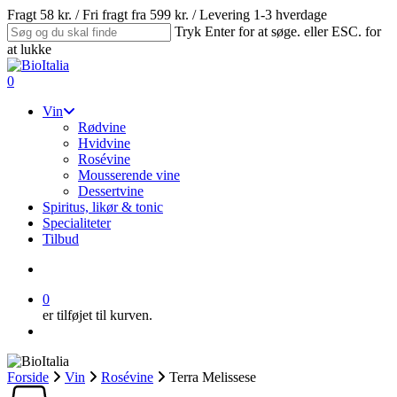
Skip
Fragt 58 kr. / Fri fragt fra 599 kr. / Levering 1-3 hverdage
to
Tryk Enter for at søge. eller ESC. for
main
at lukke
content
Close
Search
search
0
Menu
Vin
Rødvine
Hvidvine
Rosévine
Mousserende vine
Dessertvine
Spiritus, likør & tonic
Specialiteter
Tilbud
search
0
er tilføjet til kurven.
Menu
Forside
Vin
Rosévine
Terra Melissese