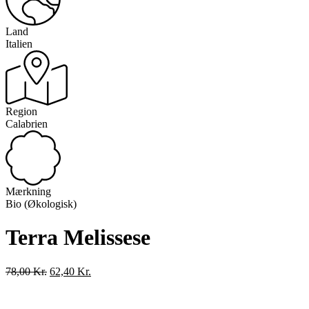
Land
Italien
Region
Calabrien
Mærkning
Bio (Økologisk)
Terra Melissese
Den
Den
78,00
Kr.
62,40
Kr.
oprindelige
aktuelle
pris
pris
var:
er: