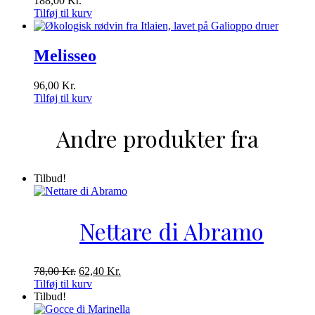
188,00
Kr.
Tilføj til kurv
Melisseo
96,00
Kr.
Tilføj til kurv
Andre produkter fra
Tilbud!
Nettare di Abramo
Den
Den
78,00
Kr.
62,40
Kr.
oprindelige
aktuelle
Tilføj til kurv
pris
pris
Tilbud!
var:
er: